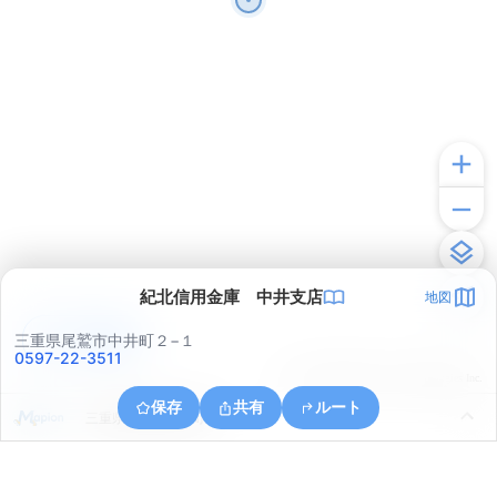
紀北信用金庫 中井支店
地図
アプリで見る
三重県尾鷲市中井町２−１
0597-22-3511
© ONE COMPATH © GeoTechnologies Inc.
保存
共有
ルート
三重県尾鷲市南陽町６