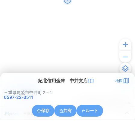
紀北信用金庫 中井支店
地図
アプリで見る
三重県尾鷲市中井町２−１
0597-22-3511
© ONE COMPATH © GeoTechnologies Inc.
保存
共有
ルート
三重県尾鷲市桂ヶ丘