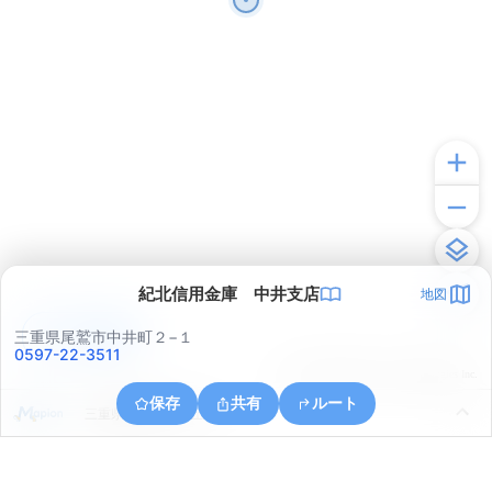
紀北信用金庫 中井支店
地図
アプリで見る
三重県尾鷲市中井町２−１
0597-22-3511
© ONE COMPATH © GeoTechnologies Inc.
保存
共有
ルート
三重県尾鷲市光ヶ丘４