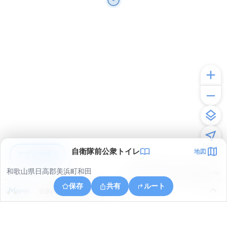
自衛隊前公衆トイレ
地図
アプリで見る
和歌山県日高郡美浜町和田
© ONE COMPATH © GeoTechnologies Inc.
保存
共有
ルート
住所の取得に失敗しました