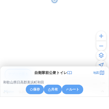
自衛隊前公衆トイレ
地図
アプリで見る
和歌山県日高郡美浜町和田
© ONE COMPATH © GeoTechnologies Inc.
保存
共有
ルート
住所の取得に失敗しました