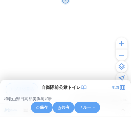
自衛隊前公衆トイレ
地図
アプリで見る
和歌山県日高郡美浜町和田
© ONE COMPATH © GeoTechnologies Inc.
保存
共有
ルート
住所の取得に失敗しました