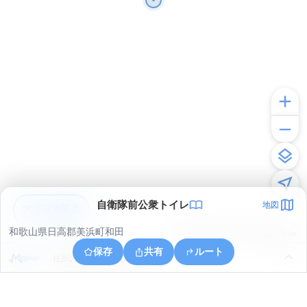
自衛隊前公衆トイレ
地図
アプリで見る
和歌山県日高郡美浜町和田
© ONE COMPATH © GeoTechnologies Inc.
保存
共有
ルート
住所の取得に失敗しました