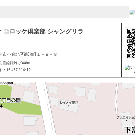
 コロッケ倶楽部 シャングリラ
州市小倉北区鍛冶町１－９－８
ら直線距離で346m
16 467 114*12