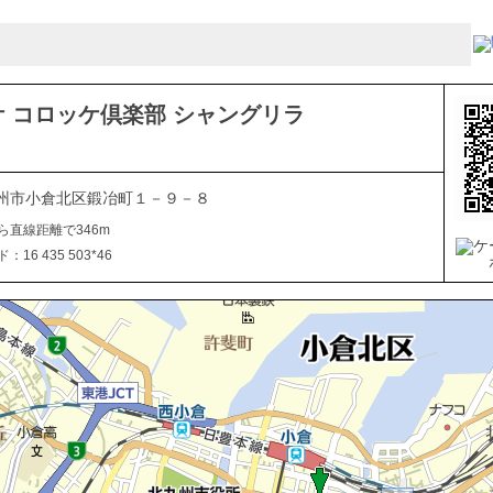
 コロッケ倶楽部 シャングリラ
州市小倉北区鍛冶町１－９－８
ら直線距離で346m
16 435 503*46