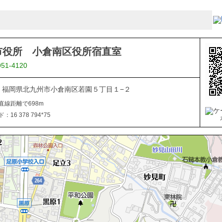
市役所 小倉南区役所宿直室
951-4120
816 福岡県北九州市小倉南区若園５丁目１−２
直線距離で698m
16 378 794*75