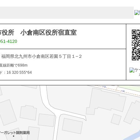
市役所 小倉南区役所宿直室
951-4120
816 福岡県北九州市小倉南区若園５丁目１−２
直線距離で698m
16 320 555*64