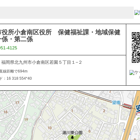
市役所小倉南区役所 保健福祉課・地域保健
一係・第二係
951-4125
816 福岡県北九州市小倉南区若園５丁目１−２
直線距離で694m
16 318 554*40