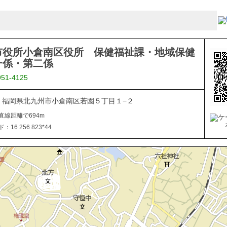
市役所小倉南区役所 保健福祉課・地域保健
一係・第二係
951-4125
816 福岡県北九州市小倉南区若園５丁目１−２
直線距離で694m
16 256 823*44