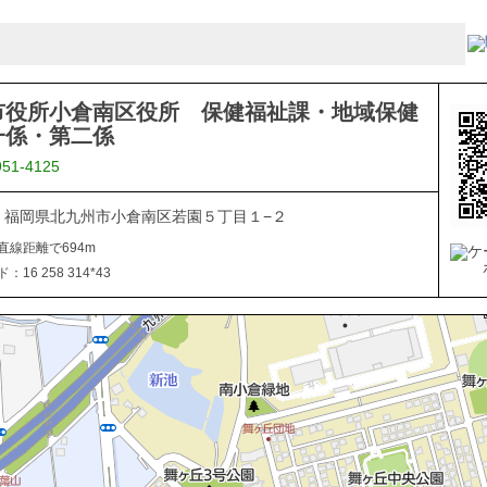
市役所小倉南区役所 保健福祉課・地域保健
一係・第二係
951-4125
816 福岡県北九州市小倉南区若園５丁目１−２
直線距離で694m
16 258 314*43