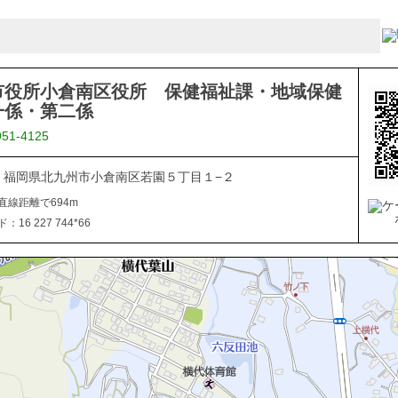
市役所小倉南区役所 保健福祉課・地域保健
一係・第二係
951-4125
816 福岡県北九州市小倉南区若園５丁目１−２
直線距離で694m
16 227 744*66