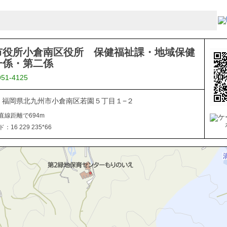
市役所小倉南区役所 保健福祉課・地域保健
一係・第二係
951-4125
816 福岡県北九州市小倉南区若園５丁目１−２
直線距離で694m
16 229 235*66