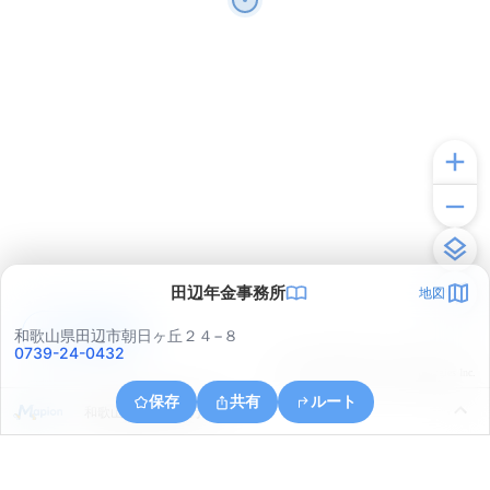
田辺年金事務所
地図
アプリで見る
和歌山県田辺市朝日ヶ丘２４−８
0739-24-0432
© ONE COMPATH © GeoTechnologies Inc.
保存
共有
ルート
和歌山県田辺市中万呂