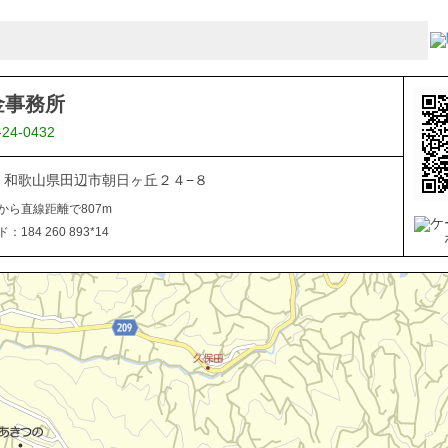
金事務所
-24-0432
027 和歌山県田辺市朝日ヶ丘２４−８
から直線距離で807m
184 260 893*14