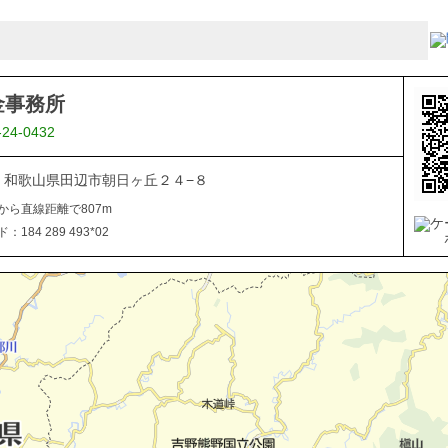
金事務所
-24-0432
027 和歌山県田辺市朝日ヶ丘２４−８
から直線距離で807m
184 289 493*02