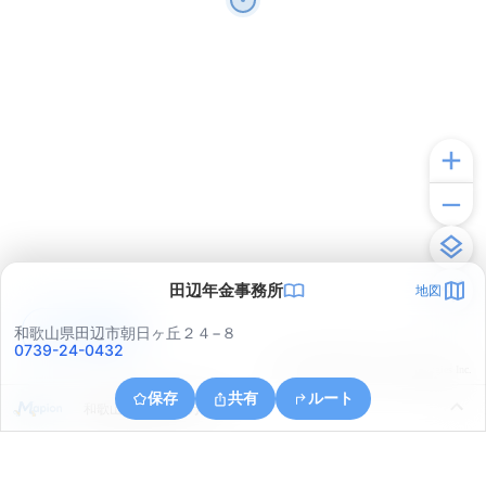
田辺年金事務所
地図
アプリで見る
和歌山県田辺市朝日ヶ丘２４−８
0739-24-0432
© ONE COMPATH © GeoTechnologies Inc.
保存
共有
ルート
和歌山県田辺市下万呂