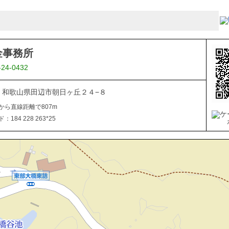
金事務所
-24-0432
027 和歌山県田辺市朝日ヶ丘２４−８
から直線距離で807m
184 228 263*25