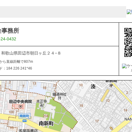
金事務所
-24-0432
027 和歌山県田辺市朝日ヶ丘２４−８
から直線距離で807m
184 226 241*46