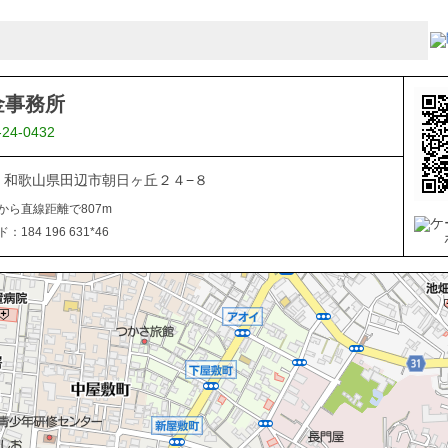
金事務所
-24-0432
027 和歌山県田辺市朝日ヶ丘２４−８
から直線距離で807m
184 196 631*46