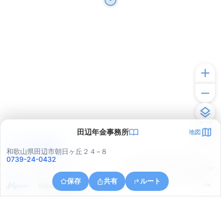
田辺年金事務所
地図
アプリで見る
和歌山県田辺市朝日ヶ丘２４−８
0739-24-0432
© ONE COMPATH © GeoTechnologies Inc.
保存
共有
ルート
和歌山県田辺市湊４７