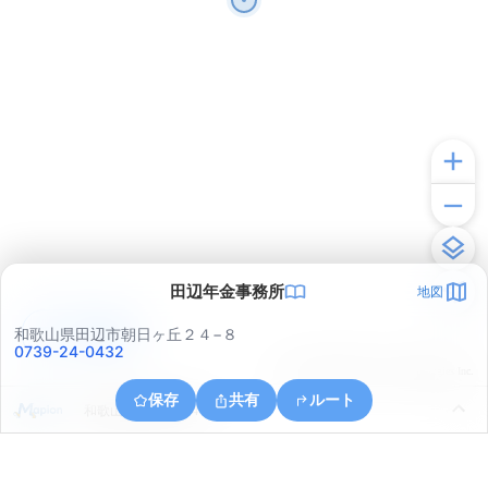
田辺年金事務所
地図
アプリで見る
和歌山県田辺市朝日ヶ丘２４−８
0739-24-0432
© ONE COMPATH © GeoTechnologies Inc.
保存
共有
ルート
和歌山県田辺市湊４７