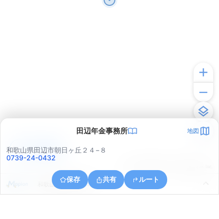
田辺年金事務所
地図
アプリで見る
和歌山県田辺市朝日ヶ丘２４−８
0739-24-0432
© ONE COMPATH © GeoTechnologies Inc.
保存
共有
ルート
和歌山県田辺市湊４７