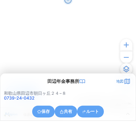
田辺年金事務所
地図
アプリで見る
和歌山県田辺市朝日ヶ丘２４−８
0739-24-0432
© ONE COMPATH © GeoTechnologies Inc.
保存
共有
ルート
住所の取得に失敗しました