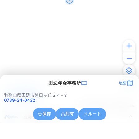
田辺年金事務所
地図
アプリで見る
和歌山県田辺市朝日ヶ丘２４−８
0739-24-0432
© ONE COMPATH © GeoTechnologies Inc.
保存
共有
ルート
住所の取得に失敗しました