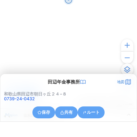
田辺年金事務所
地図
アプリで見る
和歌山県田辺市朝日ヶ丘２４−８
0739-24-0432
© ONE COMPATH © GeoTechnologies Inc.
保存
共有
ルート
住所の取得に失敗しました