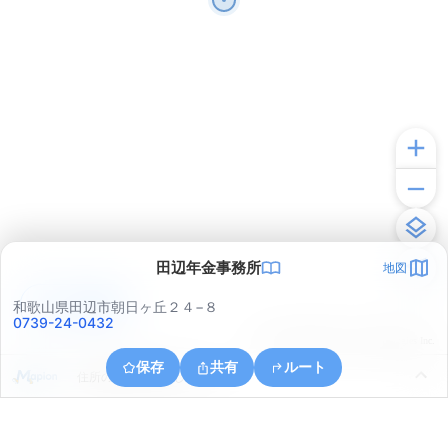
田辺年金事務所
地図
アプリで見る
和歌山県田辺市朝日ヶ丘２４−８
0739-24-0432
© ONE COMPATH © GeoTechnologies Inc.
保存
共有
ルート
住所の取得に失敗しました