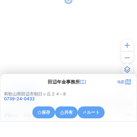
田辺年金事務所
地図
アプリで見る
和歌山県田辺市朝日ヶ丘２４−８
0739-24-0432
© ONE COMPATH © GeoTechnologies Inc.
保存
共有
ルート
住所の取得に失敗しました