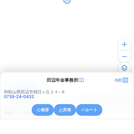
田辺年金事務所
地図
アプリで見る
和歌山県田辺市朝日ヶ丘２４−８
0739-24-0432
© ONE COMPATH © GeoTechnologies Inc.
保存
共有
ルート
住所の取得に失敗しました