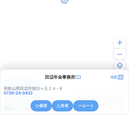
田辺年金事務所
地図
アプリで見る
和歌山県田辺市朝日ヶ丘２４−８
0739-24-0432
© ONE COMPATH © GeoTechnologies Inc.
保存
共有
ルート
住所の取得に失敗しました