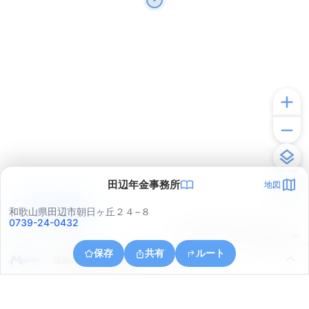
田辺年金事務所
地図
アプリで見る
和歌山県田辺市朝日ヶ丘２４−８
0739-24-0432
© ONE COMPATH © GeoTechnologies Inc.
保存
共有
ルート
住所の取得に失敗しました