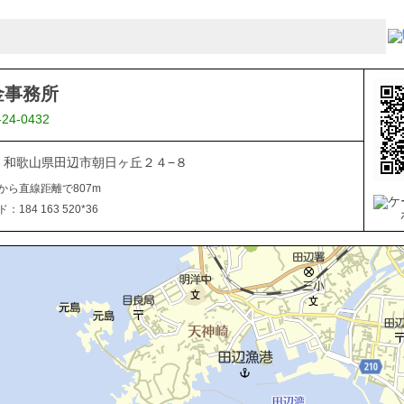
金事務所
-24-0432
027 和歌山県田辺市朝日ヶ丘２４−８
から直線距離で807m
184 163 520*36