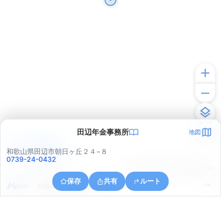
田辺年金事務所
地図
アプリで見る
和歌山県田辺市朝日ヶ丘２４−８
0739-24-0432
© ONE COMPATH © GeoTechnologies Inc.
保存
共有
ルート
住所の取得に失敗しました