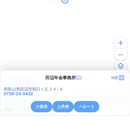
田辺年金事務所
地図
アプリで見る
和歌山県田辺市朝日ヶ丘２４−８
0739-24-0432
© ONE COMPATH © GeoTechnologies Inc.
保存
共有
ルート
住所の取得に失敗しました