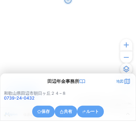
田辺年金事務所
地図
アプリで見る
和歌山県田辺市朝日ヶ丘２４−８
0739-24-0432
© ONE COMPATH © GeoTechnologies Inc.
保存
共有
ルート
住所の取得に失敗しました