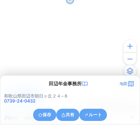
田辺年金事務所
地図
アプリで見る
和歌山県田辺市朝日ヶ丘２４−８
0739-24-0432
© ONE COMPATH © GeoTechnologies Inc.
保存
共有
ルート
住所の取得に失敗しました