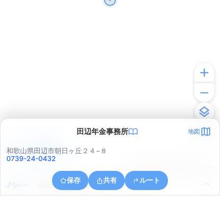
田辺年金事務所
地図
アプリで見る
和歌山県田辺市朝日ヶ丘２４−８
0739-24-0432
© ONE COMPATH © GeoTechnologies Inc.
保存
共有
ルート
住所の取得に失敗しました