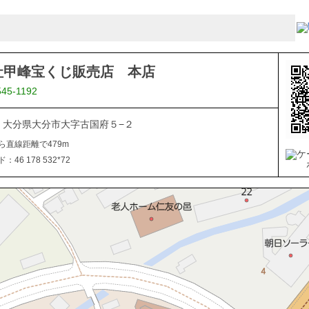
社甲峰宝くじ販売店 本店
545-1192
844 大分県大分市大字古国府５−２
ら直線距離で479m
46 178 532*72