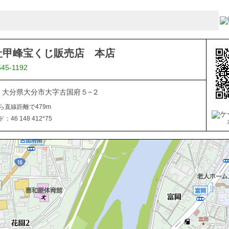
社甲峰宝くじ販売店 本店
545-1192
844 大分県大分市大字古国府５−２
ら直線距離で479m
46 148 412*75