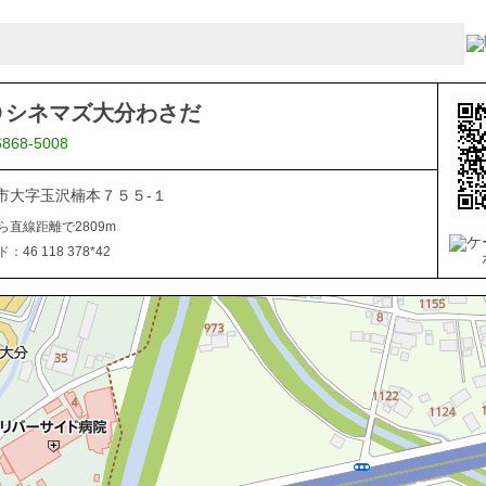
Ｏシネマズ大分わさだ
6868-5008
市大字玉沢楠本７５５-１
ら直線距離で2809m
46 118 378*42