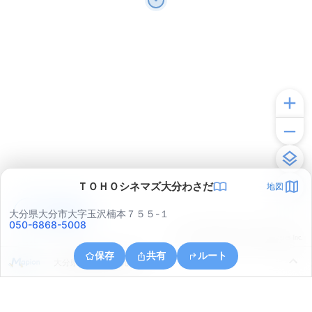
ＴＯＨＯシネマズ大分わさだ
地図
アプリで見る
大分県大分市大字玉沢楠本７５５-１
050-6868-5008
© ONE COMPATH © GeoTechnologies Inc.
保存
共有
ルート
大分県大分市大字光吉