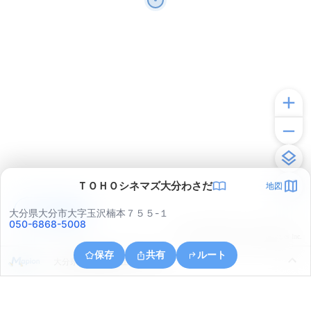
ＴＯＨＯシネマズ大分わさだ
地図
アプリで見る
大分県大分市大字玉沢楠本７５５-１
050-6868-5008
© ONE COMPATH © GeoTechnologies Inc.
保存
共有
ルート
大分県大分市椿が丘２丁目４