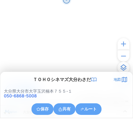
ＴＯＨＯシネマズ大分わさだ
地図
アプリで見る
大分県大分市大字玉沢楠本７５５-１
050-6868-5008
© ONE COMPATH © GeoTechnologies Inc.
保存
共有
ルート
大分県大分市上宗方南２丁目１