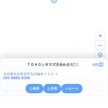
ＴＯＨＯシネマズ大分わさだ
地図
アプリで見る
大分県大分市大字玉沢楠本７５５-１
050-6868-5008
© ONE COMPATH © GeoTechnologies Inc.
保存
共有
ルート
大分県大分市上宗方南２丁目１