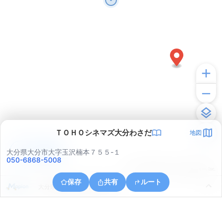
ＴＯＨＯシネマズ大分わさだ
地図
アプリで見る
大分県大分市大字玉沢楠本７５５-１
050-6868-5008
© ONE COMPATH © GeoTechnologies Inc.
保存
共有
ルート
大分県大分市上宗方南２丁目１