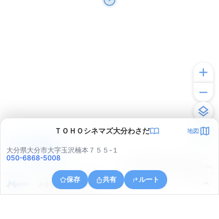
ＴＯＨＯシネマズ大分わさだ
地図
アプリで見る
大分県大分市大字玉沢楠本７５５-１
050-6868-5008
© ONE COMPATH © GeoTechnologies Inc.
保存
共有
ルート
大分県大分市大字下宗方