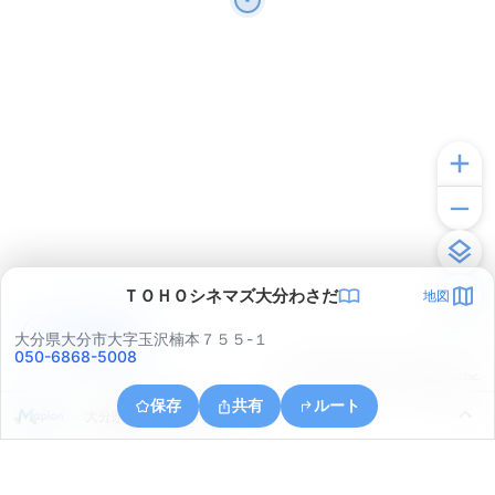
ＴＯＨＯシネマズ大分わさだ
地図
アプリで見る
大分県大分市大字玉沢楠本７５５-１
050-6868-5008
© ONE COMPATH © GeoTechnologies Inc.
保存
共有
ルート
大分県大分市大字下宗方